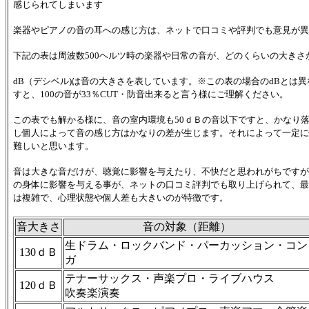
感じられてしまいます
楽器やピアノの音の耳への感じ方は、ネットで口コミや評判でも意見が異
下記の表は周波数500ヘルツ時の楽器や日常の音が、どのくらいの大きさ
dB（デシベル)は音の大きさを表しています。※この表の場合のdBとは異
すと、100の音が33％CUT・防音出来ると言う様にご理解ください。
この表でも解かる様に、音の室内環境も50ｄＢの音以下ですと、かなり
し個人によって音の感じ方はかなりの差が生じます。それによって一定に
難しいと思います。
音は大きな音だけが、聴覚に影響を与えたり、不快だと思われがちですが、耳に聴こえ
の身体に影響を与える事が、ネットの口コミ評判でも取り上げられて、最
は複雑で、心理状態や個人差も大きいのが特徴です。
音大きさ
音の対象（距離）
生ドラム・ロックバンド・パーカッション・コン
130ｄＢ
ガ
テナーサックス・声楽プロ・ライブハウス
120ｄＢ
吹奏楽演奏