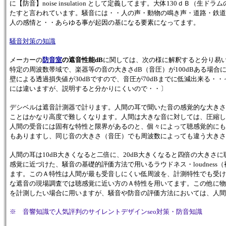
に【防音】noise insulation として定義してます。大体130ｄＢ
たすと言われています。騒音には・・人の声・動物の鳴き声・道路・鉄道
人の感情と・・あらゆる事が起因の基になる要素になってます。
騒音対策の知識
メーカーの
防音室
の遮音性能dB
に関しては、次の様に解釈すると分り易
特定の周波数帯域で、楽器等の音の大きさdB（音圧）が100dBある場合に
壁による透過損失値が30dBですので、音圧が70dBまでに低減出来る
には違いますが、説明すると分かりにくいので・・〕
デシベルは遮音計測器で計ります。人間の耳で聞いた音の感覚的な大きさ
ことはかなり高度で難しくなります。人間は大きな音に対しては、圧縮し
人間の受音には固有な特性と限界があるのと、個々によって聴感覚的にも
もありますし、同じ音の大きさ（音圧）でも周波数によっても違う大きさ
人間の耳は10dB大きくなると二倍に、20dB大きくなると四倍の大きさ
感覚に近づけた、騒音の基礎的評価方法で用いるラウドネス・loudnes
ます。このＡ特性は人間が最も受音しにくい低周波を、計測特性でも受け
な遮音の現場調査では聴感覚に近い方のＡ特性を用いてます。この他に物
を計測したい場合に用いますが、騒音や防音の評価方法においては、人間
※ 音響知識で人気評判のサイレントデザインseo対策
・防音知識