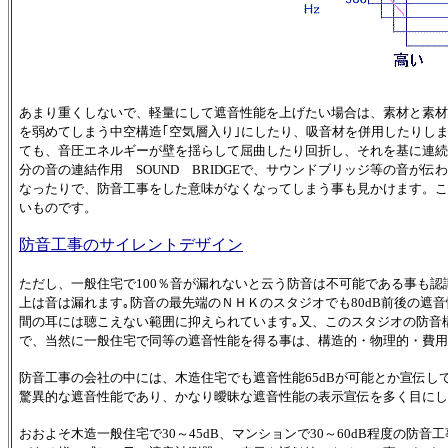
あまり重くしないで、軽量にして遮音性能を上げたい場合は、素材と素材
を弱めてしまう中空構造｢空気層入り｣にしたり、吸音材を併用したりし
ても、音圧エネルギーが壁を揺らして屈曲したり回折し、それを基に連続
分の音の連結作用 SOUND BRIDGEで、サウンドブリッジ等の音が
なったりで、防音工事をした意味がなくなってしまう事も見かけます。こ
いものです。
防音工事のサイレントデザイン
ただし、一般住宅で100％音が漏れないと云う防音は不可能である事も認
上は音は漏れます｡防音の最先端のＮＨＫのスタジオでも80dB前後の遮
間の耳には聴こえない範囲に抑えられています｡又、このスタジオの防音
で、当然に一般住宅で同等の遮音性能を得る事は、構造的・物理的・費用
防音工事の会社の中には、木造住宅でも遮音性能65dBが可能とか宣伝し
驚異的な遮音性能であり、かなり曖昧な遮音性能の表示宣伝を多く目にし
おおよそ木造一般住宅で30～45dB、マンションで30～60dB程度の防