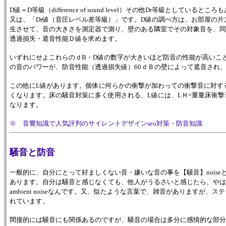
D値＝D等級（difference of sound level）その他Dr等級として
又は、「Dr値（音圧レベル差等級）」です。D値の調べ方は、お部屋の片
生させて、音の大きさを測定器で測り、壁のある隣室でその対象音を、同
透過損失・遮音性能Ｄ値を求めます。
いずれにせよこれらのｄB・D値の数字が大きいほど防音の性能が高いこと
の音のパワーが、防音性能（透過損失値）60ｄＢの壁によって遮音され、
この他にL値があります。個体に何らかの衝撃が加わっての衝撃音に対す
くなります。床の騒音対策に多く使用される、L値には、LＨ=重量床衝
なります。
※ 音響知識で人気評判のサイレントデザインseo対策・防音知識
騒音と防音
一般的に、自分にとって好ましくない音・嫌いな音の事を【騒音】nois
あります。自分は騒音と感じなくても、他人がうるさいと感じたら、やは
ambient noiseなんです。又、似たような言葉で、雑音がありますが
れています。
間接的には騒音にも関係あるのですが、騒音の場合は多分に感情的な部分