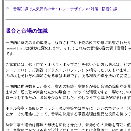
※ 音響知識で人気評判のサイレントデザインseo対策・防音知識
吸音と音場の知識
一般的に室内の音の環境は、設置されている物の位置や形に影響されたり、室
[sound] fieldは微妙に変化します。そしてこれらの音場の音の質【音響】acou
です。
ご家族には、歌（声楽・オペラ・ポップス）を歌いたい方も居れば、ピア
ン・チェロ）、打楽器（ドラム・シロフォン）を鳴らしたい方もいます。
の環境をそれぞれ満足させる事は困難です。ある程度の線を決めて妥協し
一般的に周波数Ｈｚが高く、響きの持続・増幅音が長い音源の場所や楽器
ますが、逆に歌や声楽なんかの場合は、デッドな環境ですと、響かないの
ロールをするため、吸音を少なめにした、少しライブな環境が望まれます
ホテル寝室・高級レストラン・談話室等では静かにしたいのでデッド、活
とか、その用途によって、音場を決定する吸音処理は重要な役目を持って
防音工事の場合は部屋の形状を変化させたり、音源からの距離を有効に使
は、音響的にかなり不利な設計となります。これは音響設計上やむ終えま