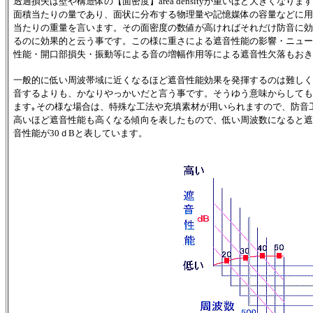
透過損失は壁や構造体の【面密度】area densityが重いほど大きく
面積当たりの量であり、面状に分布する物理量や記憶媒体の容量などに用
当たりの重量を言います。その面密度の数値が高ければそれだけ防音に効
るのに効果的と云う事です。この様に重さによる遮音性能の影響・ニュー
性能・開口部損失・振動等による音の増幅作用等による遮音性欠落もおき
一般的に低い周波帯域に近くなるほど遮音性能効果を発揮するのは難しく
音するよりも、かなりやっかいだと言う事です。そうゆう意味からしても
ます｡その様な場合は、特殊な工法や充填素材が用いられますので、防音
高いほど遮音性能も高くなる傾向を表したもので、低い周波数になると遮音
音性能が30ｄBと表しています。