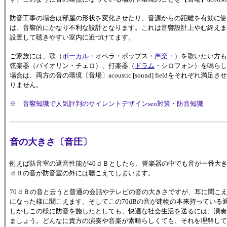
防音工事の場合は部屋の形状を変化させたり、音源からの距離を有効に使
は、音響的にかなり不利な設計となります。これは音響設計上やむ終えま
設置して聴きやすい室内に近づけてます。
ご家族には、歌（
ボーカル
・オペラ・ポップス・
声楽
・）を歌いたい方も
弦楽器（バイオリン・チェロ）、打楽器（
ドラム
・シロフォン）を鳴らし
場合は、両方の音の環境〔音場〕acoustic [sound] fieldをそれ
りません。
※ 音響知識で人気評判のサイレントデザインseo対策・防音知識
音の大きさ〔音圧〕
例えば防音室の遮音性能が40ｄＢとしたら、管楽器の中でも音が一番大きなア
ｄＢの音が防音室の外には聴こえてしまいます。
70ｄＢの音と云うと普通の会話やテレビの音の大きさですが、耳に聞こ
になった様に聞こえます。そしてこの70dBの音が建物の本来持ってい
しかしこの様に防音を施したとしても、快適な社会生活を送るには、演奏
ましょう。どんなに貴方の演奏や音楽が素晴らしくても、それを理解して