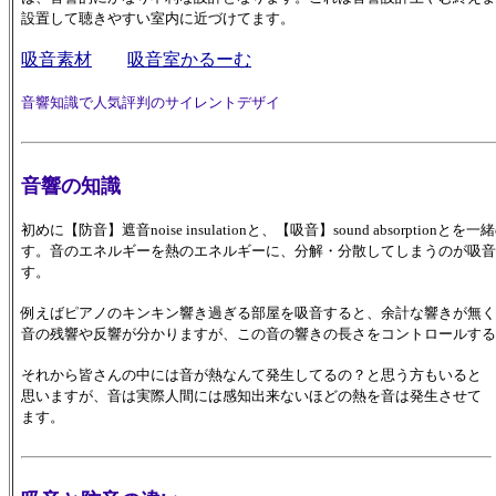
設置して聴きやすい室内に近づけてます。
吸音素材
吸音室かるーむ
音響知識で人気評判のサイレントデザイ
音響の知識
初めに【防音】遮音noise insulationと、【吸音】sound absorp
す。音のエネルギーを熱のエネルギーに、分解・分散してしまうのが吸音
す。
例えばピアノのキンキン響き過ぎる部屋を吸音すると、余計な響きが無く
音の残響や反響が分かりますが、この音の響きの長さをコントロールする
それから皆さんの中には音が熱なんて発生してるの？と思う方もいると
思いますが、音は実際人間には感知出来ないほどの熱を音は発生させて
ます。