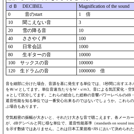
ｄＢ DECIBEL
Magnification of the sound
0 音のstart
1 倍
10 聞こえない音
3
20 雪の降る音
10
40 ささやく声
100
60 日常会話
1000
80 生ギターの音
10000
100 サックスの音
100000
120 生ドラムの音
1000000 倍
音を細部に分けた場合、音源を基に発生する単位では、1秒間に出すエネ
をＷ/㎡としてます。単位音速当たりをW・s/ｍ3。音による気圧変化・
ａとして区分してます。これらの総合した総称の音響パワーレベルのdB
遮音性能を知る単位では一番安心出来るのではないでしょうか。これらの音のレベ
ぶ場合もあります。
空気粗密の振幅が大きいと、それだけ大きな音で聴こえます。各メーカー
が、dBデシベルと同じ様な単位で、遮音性能基準（standards on sound 
を示す数値ではありません。これは日本工業規格=JIS において決められ