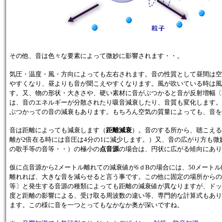
その他、音は色々な要素によって微妙に影響されます・・。
気圧・温度・風・方向によっても左右されます。音の性質として昼間は空
やすくなり、昼よりも音が聞こえやすくなります。風が吹いている時は風
す。又、物の形状・大きさや、硬い素材に音がぶつかると音が反射増幅〔
は、音のエネルギーが分散されたり吸音減衰したり、音質も変化します。
ぶつかっての音の減衰もあります。もちろん空気の質量によっても、音を
音は距離によっても減衰します（
距離減衰
）。音のする所から、聴こえる
離が2倍在る時には音圧は4分の1に減少します。）又、音の広がり方も
の歌手等の音等・・）の極小の
点音源
の場合は、円状に広がる傾向にあり
仮に点音源から2メートル離れての減衰値が6ｄBの場合には、50メート
離れれば、大きな音を減らせると言う事です。この他に固定の場所からの
等〕と発生する音源の種類によっても距離の減衰値が異なりますが、ドッ
度と距離の影響による、受け取る周波数の違い等、専門的な計算式もあり
ます。この様に音を一つとってもなかなか奥が深いですね。