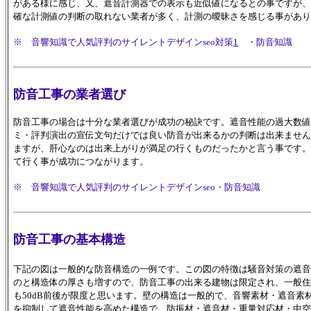
がある様に感じ、又、遮音計測器での表示も近似値になるとの事ですが、
確な計測値の判断の取れない業者が多く、計測の曖昧さを感じる事があり
※ 音響知識で人気評判のサイレントデザインseo対策
1
・防音知識
防音工事の業者選び
防音工事の場合は十分な業者選びが成功の秘訣です。遮音性能の過大数値
ミ・評判演出の宣伝文句だけでは良い防音が出来るかの判断は出来ません
ますが、肝心なのは出来上がりが満足の行くものだったかと言う事です。
て行く事が成功につながります。
※ 音響知識で人気評判のサイレントデザインseo
・防音知識
防音工事の基本構造
下記の図は一般的な防音構造の一例です。この図の特徴は騒音対策の遮音
のと構造体の厚さも増すので、防音工事の出来る建物は限定され、一般住
も50dB前後が限度と思います。壁の構造は一般的で、音響素材・遮音素材・
を抑制して遮音性能を高めた構造で、防振材・遮音材・重量対応材・中空