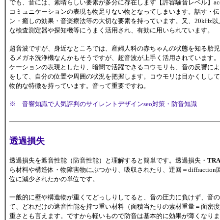
でも、音には、素晴らしい要素が多分に存在します【許容騒音レベル】acceptab
コミュニケーションの表現も物足りない物となってしまいます。話す・伝
ン・癒しの効果・音楽療法等の大切な要素を持っています。又、20kHz
な検査測定器や探知機等にうまく活用され、有効に用いられています。
超音波ですが、身近なところでは、産婦人科の赤ちゃんの状態を知る胎児検
るメガネ洗浄機なんかもそうですが、超音波が上手く活用されています。
ケーションの表現としたり、暗闇で活躍できるコウモリも、音の反響によっての
をして、自分の位置や周囲の状況を把握します。コウモリは目かくしして
物的な特徴を持っています。音って重要ですね。
※ 音響知識で人気評判のサイレントデザインseo対策
・防音知識
透過損失
透過損失を遮音性能（防音性能）と理解すると簡単です。透過損失・
TR
ら材料や構造体・物障害物にぶつかり、吸収されたり、迂回＝diffract
位に減少されたかの単位です。
一般的に壁や構造物が重くてどっしりしてると、音の圧力に負けず、音の
て、どれだけの遮音性能を持つ重い材料（面積当たりの素材重量＝面密度
重さとも言えます。ですから軽いもので防音は基本的に効果が薄くなりま