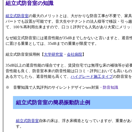
組立式防音室の知識
組立式防音室
の最大のメリットとは、大がかりな防音工事が不要で、家具
パートでも設置が可能です。音大生やテナントの法人様等で移設・引っ越
て、100％再利用出来ますので、口コミ評判でも人気があり大変にメリッ
なぜ組立式防音室には遮音性能が35dBまでしかないと言いますと、遮
に置ける重量としては、35dBまでの重量が限度です。
組立式防音室採用例【
大学研究室
・
会社病院
】
35dB以上の遮音性能の場合ですと、賃貸住宅では無理な床の補強等が
音性能も良く、防音室本来の防音性能は口コミ・評判においても高いもの
ある方でしたら、遮音性能も高くて、
ハイグレード施工タイプ
の防音室を
※ 音響知識で人気評判のサイレントデザインseo対策
・防音知識
組立式防音室の簡易振動防止例
組立式防音室
自体の床は、浮き床構造となっていますが、重量があ
す。