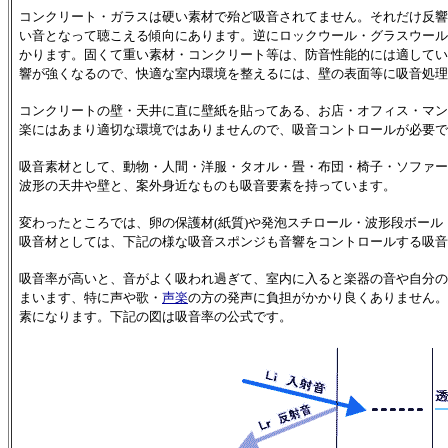
コンクリート・ガラスは硬い素材で殆ど吸音されてません。それだけ反響
い音となって聴こえる傾向にあります。逆にロックウール・グラスウール
かります。固くて重い素材・コンクリート等は、防音性能的には適してい
響が強くなるので、快適な室内環境を整えるには、壁の表面等に吸音処理
コンクリートの壁・天井に直に壁紙を貼ってある、お店・オフィス・マン
楽にはあまり適切な環境ではありませんので、吸音コントロールが必要で
吸音素材として、動物・人間・洋服・タオル・畳・布団・椅子・ソファー
波形の天井や壁と、案外身近なものも吸音要素を持っています。
変わったところでは、卵の保護材(紙質)や発泡スチロール・波形段ボー
吸音材としては、下記の様な吸音スポンジも音響をコントロールする吸音
吸音率が高いと、音がよく吸われ過ぎて、室内に入ると楽器の音や自分の
まいます、特に声や歌・
声楽
の方の発声に負担がかかり良くありません。
素になります。下記の図は吸音率の公式です。