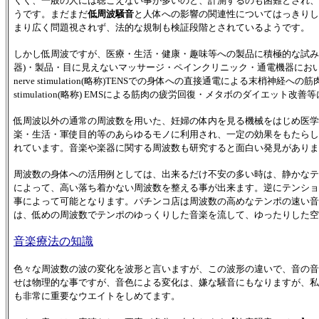
くく、一般の人には聴こえない事が多いのと、計測するのも困難とされ、
うです。まだまだ
低周波騒音
と人体への影響の関連性についてはっきりし
まり広く問題視されず、法的な規制も検証段階とされているようです。
しかし低周波ですが、医療・生活・健康・趣味等への製品に積極的な試み
器)・製品・目に見えないマッサージ・ペインクリニック・通電機器においての血流の促進
nerve stimulation(略称)TENSでの身体への直接通電による末梢神経への筋肉
stimulation(略称) EMSによる筋肉の疲労回復・メタボのダイエット改
低周波以外の通常の周波数を用いた、妊婦の体内を見る機械をはじめ医学
楽・生活・軍使目的等のあらゆるモノに利用され、一定の効果をもたらし
れています。音楽や楽器に関する周波数も研究すると面白い発見がありま
周波数の身体への活用例としては、出来るだけ不安の多い時は、静かなテ
によって、高い落ち着かない周波数を整える事が出来ます。逆にテンショ
事によって可能となります。パチンコ店は周波数の高めなテンポの速い音
は、低めの周波数でテンポのゆっくりした音楽を流して、ゆったりした空
音楽療法の知識
色々な周波数の波の変化を波形と言いますが、この波形の違いで、音の音
せは物理的な事ですが、音色による変化は、嫌な騒音にもなりますが、私
も非常に重要なウエイトをしめてます。