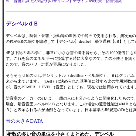
※ 音響知識で人気評判のサイレントデザインseo対策・防音知識
デシベルｄＢ
デシベルは、防音・音響・振動等の世界での範囲で使用される、無次元の
のPOWERの単位を総称して【デシベル】
decibel
単位通称【dB】とし
dBは下記の図の様に、非常に小さな雪の降る音から、その1000億倍に
す。これを音のエネルギーに換算する時に大変なので、この不便さを無く
たので、音のパワー計算が容易になりました。
そもそもｄＢのｄ はデシリットル（deciliter・ベル単位）、Ｂはグラハム
来から来ています。（Bell）は決められた基準値に対する比の常用対数
が、音のPOWER LEVEL（音圧）としても、現在では使用されています
防音室のメーカーのdＢは、一般の人にも分かるように簡略化したもので、例
場合、騒音音圧レベル60dＢとなります。この場合の遮音性能は40dＢとな
Ｂ】と表示されるのが通例となっています。日本基準のJIS規定のDrとは
音の大きさDATA
桁数の多い音の単位を小さくまとめた、デシベル