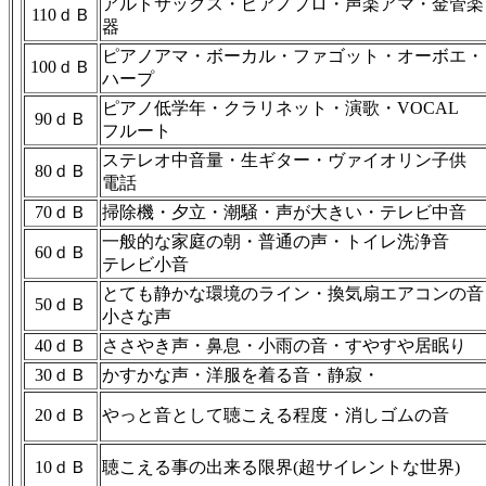
アルトサックス・ピアノプロ・声楽アマ・金管楽
110ｄＢ
器
ピアノアマ・ボーカル・ファゴット・オーボエ・
100ｄＢ
ハープ
ピアノ低学年・クラリネット・演歌・VOCAL
90ｄＢ
フルート
ステレオ中音量・生ギター・ヴァイオリン子供
80ｄＢ
電話
70ｄＢ
掃除機・夕立・潮騒・声が大きい・テレビ中音
一般的な家庭の朝・普通の声・トイレ洗浄音
60ｄＢ
テレビ小音
とても静かな環境のライン・換気扇エアコンの音
50ｄＢ
小さな声
40ｄＢ
ささやき声・鼻息・小雨の音・すやすや居眠り
30ｄＢ
かすかな声・洋服を着る音・静寂・
20ｄＢ
やっと音として聴こえる程度・消しゴムの音
10ｄＢ
聴こえる事の出来る限界(超サイレントな世界)