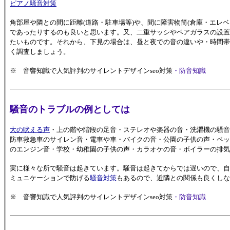
ピアノ騒音対策
角部屋や隣との間に距離(道路・駐車場等)や、間に障害物筒(倉庫・エレ
であったりするのも良いと思います。又、二重サッシやペアガラスの設置
たいものです。それから、下見の場合は、昼と夜での音の違いや・時間帯
く調査しましょう。
※ 音響知識で人気評判のサイレントデザインseo対策
・防音知識
騒音のトラブルの例としては
大の吠える声
・上の階や階段の足音・ステレオや楽器の音・洗濯機の騒音
防車救急車のサイレン音・電車や車・バイクの音・公園の子供の声・ペッ
のエンジン音・学校・幼稚園の子供の声・カラオケの音・ボイラーの排気
実に様々な所で騒音は起きています。騒音は起きてからでは遅いので、自
ミュニケーションで防げる
騒音対策
もあるので、近隣との関係も良くしな
※ 音響知識で人気評判のサイレントデザインseo対策
・防音知識