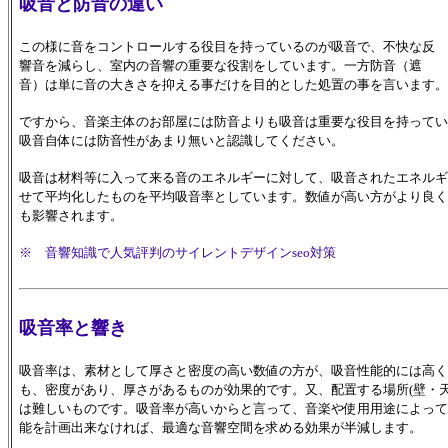
吸音と防音の違い
この様に音をコントロールする役目を持っているのが吸音で、不快な反
響音を減らし、室内の音響の重要な役割をしています。一方防音（遮
音）は単に音の大きさを抑える事だけを目的とした処置の事を言います。
ですから、音楽主体のお部屋には防音よりも吸音は重要な役目を持ってい
吸音自体には防音性があまり無いと認識してください。
吸音は材料等に入って来る音のエネルギーに対して、吸音されたエネルギ
せて平均化したものを平均吸音率としています。数値が高い方がより良く
も影響されます。
※ 音響知識で人気評判のサイレントデザインseo対策
吸音率と響き
吸音率は、素材として厚さと密度の高い数値の方が、吸音性能的には高く
も、密度があり、厚さがあるものが効果的です。又、配置する場所(壁・
は難しいものです。吸音率が高いからと言って、音楽や使用用途によって
能を計画出来なければ、最適な音響空間を求める効果が半減します。