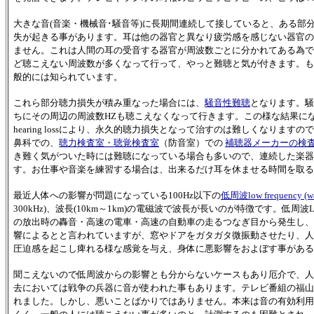
大きな音(音楽・機械音･騒音等)に長期間連続して接していると、ある部
失が起きる事があります。耳は他の器官と異なり疲労感を感じない器官の
ません。これは人間の耳の受音する器官が周波数ごとに分かれてある為で
ど聴こえない周波数が多くなって行って、やっと難聴と気が付きます。も
般的には知られています。
これら部分聴力損失が積み重なった場合には、
騒音性難聴
となります。騒
ちにその周辺の周波数HZも聴こえなくなって行きます。この様な結果になると騒
hearing lossにより、永久的聴力損失となって治すのは難しくなり
鼻科での、
聴力検査室・聴覚検査室
（防音室）での
補聴器メーカーの検
き難く気がついた時には難聴になっている場合も多いので、連続した楽器
す。お仕事や音楽を練習する場合は、出来るだけ耳を休ませる時間を取る
最近人体への影響が問題になっている100Hz以下の
低周波low frequency 
300kHz)、波長(10km～1km)の電磁波で波長が長いのが特徴です。
の放出時の轟音・高速の電車・高速の自動車の走るつなぎ目から発生し、
響によるとと言われていますが、窓やドアをガタガタ微振動させたり、人
圧迫感を起こし痺れる様な感覚を与え、身体に悪影響をおよぼす事がある
聞こえないので低周波からの影響とも分からないケースもあり厄介で、人
去においては戦争の兵器に音が使われた事もあります。テレビ番組の福山
れました。しかし、悪いことばかりではありません。本来は音の有効利用