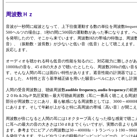
周波数Ｈｚ
音波が一秒間に縦波となって、上下往復運動する数の単位を周波数frequen
500ヘルツの場合は、1秒の間に500回の運動数があった事になります。
を発明したので、そこから来ています。周波数HZの帯域の特徴は、周波
音）、（振動数・波長数）が少ないと低い音（低音）として聴こえます。
反応します。
オーディオを聴かれる時も低音の性能を知るのに、対応能力に難しさがありま
1000Hzの音を、45ｄBの大きさで聴いたとしたら、周波数20Hzの低
す。そんな人間の耳には面白い特性があります。遮音性能の計測器ではこ
べました、Ａ特性と言う基準補正値を用いた騒音レベルにおいて表し計測
人間の受音周波数は、聴値周波数
audible frequency, audio frequency
の範
２０Hz＆20μＰ気圧変動～最大可聴値周波数（耳に一番高く聴こえる周波数
部分が周波数ごとにあり、最も敏感になる周波数としては、3000～400
にあります。そして年齢が上がると特に高周波の帯域〔高い音〕が聞こえ
周波数が倍になると人間の耳には1オクターブ高くなった様な感覚で聴こえ
に耳への最大の音の大きさは150ｄBまでくらいですが。実際の音より
ます。参考までにピアノの周波数は30～4000Hz・トランペット190～990Hz・
を発信できます。テレビやラジオの時報のピッピッピッピーの、ピッは440H