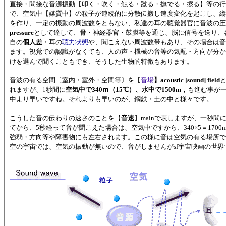
直接・間接な音源振動【叩く・吹く・触る・蹴る・撫でる・擦る】等の行
で、空気中【媒質中】の粒子が連続的に分散伝搬し速度変化を起こし、縦
を作り、一定の振動の周波数をともない、私達の耳の聴覚器官に音波の圧力
pressure
として達して、骨・神経器官・鼓膜等を通じ、脳に信号を送り、
自の
個人差
・耳の
聴力状態
や、聞こえない周波数帯もあり、その場合は音
ます。視覚での認識がなくても、人の声・機械の音等の気配・方向が分か
けを選んで聞くこともでき、そうした生物的特徴もあります。
音波の有る空間〔室内・室外・空間等〕を【
音場
】acoustic [sound] field
れますが、1秒間に
空気中で340ｍ（15℃）、水中で1500m，
も進む事が
中より早いですね。それよりも早いのが、鋼鉄・土の中と様々です。
こうした音の伝わりの速さのことを【
音速
】mainで表しますが、一秒間
てから、5秒経って音が聞こえた場合は、空気中ですから、340×5＝17
強弱・方向等や障害物にも左右されます。この様に音は空気の有る場所で
空の宇宙では、空気の振動が無いので、音がしませんがsf宇宙映画の世