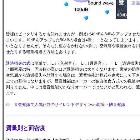
皆様はビックリするかも知れませんが、例えば40dBを5dBをアップさせ
まいます。10dBをアップした50dBの場合は4倍・・となってしまいま
いとなりませんが、そんなに重さをかけない様に、空気層や吸音素材を用
せたりする軽量構造の方法もあります。
透過損失の式
は簡単で、Ｌi（入射音）、Ｌt（透過音）、ＴＬ（透過損失）
じ面密度の時、周波数が高いほど透過損失は大きくなります。素材の防音
空気層から透過損失を計算する場合は、遮音性能計算式を参考にして下さ
上での基準になりますが、遮音性能はメーカーの独自検査方式での数値や
判りません。中には遮音性能でかなりオーバーではないかと思われる、遮
ます。
※ 音響知識で人気評判のサイレントデザインseo対策・防音知識
質量則と面密度