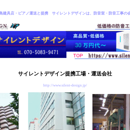
島建具店・ピアノ運送と提携 サイレントデザインは、防音室・防音工事の
サイレントデザイン提携工場・運送会社
http://www.silent-design.jp/