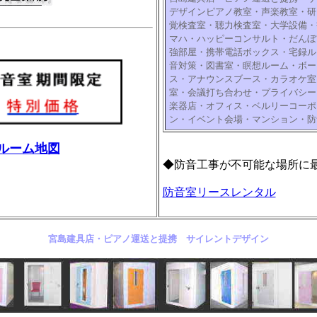
デザイン
ピアノ教室・声楽教室・研
覚検査室・聴力検査室・大学設備・
マハ・ハッピーコンサルト・だんぼ
強部屋・携帯電話ボックス・宅録ル
音対策・図書室・瞑想ルーム・ボー
ス・アナウンスブース・カラオケ室
室・会議打ち合わせ・プライバシー
楽器店・オフィス・ベルリーコーポ
ン・イベント会場・マンション・防
ルーム地図
◆防音工事が不可能な場所に
防音室リースレンタル
宮島建具店・ピアノ運送と提携 サイレントデザイン