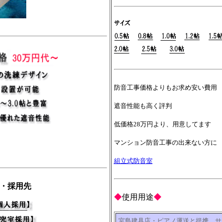
防音工事価格よりもお求め安い費用
遮音性能も高く評判
低価格28万円より、用意してます
マンション防音工事の出来ない方に
組立式防音室
・採用先
◆
使用用途
◆
宮島建具店・ピアノ運送と提携 サ