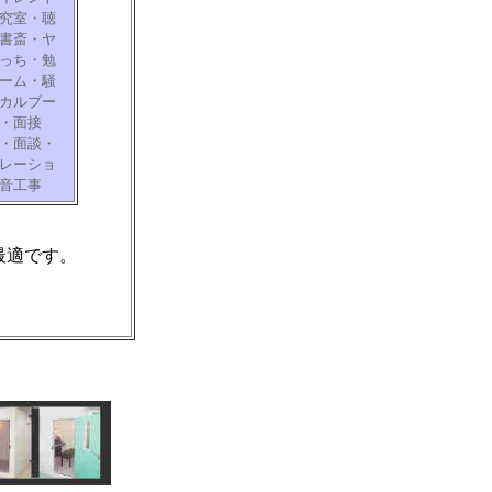
究室・聴
書斎・ヤ
っち・勉
ーム・騒
カルブー
・面接
・面談・
レーショ
音工事
最適です。