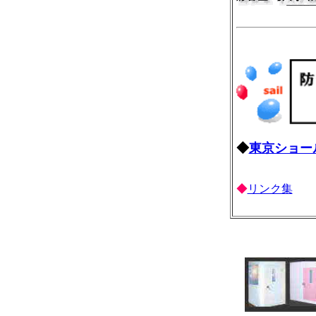
◆
東京ショー
◆
リンク集