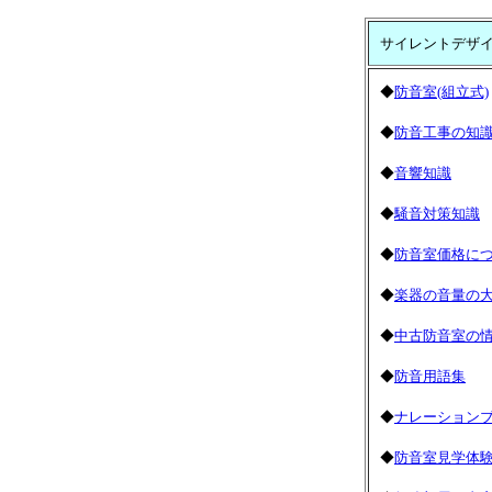
サイレントデザ
◆
防音室(組立式)
◆
防音工事の知
◆
音響知識
◆
騒音対策知識
◆
防音室価格に
◆
楽器の音量の
◆
中古防音室の
◆
防音用語集
◆
ナレーション
◆
防音室見学体