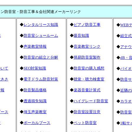
イン防音室・防音工事＆会社関連メーカーリンク
◆
レンタルリース知識
◆
ピアノ防音工事
◆
WEB
識
◆
防音室ショールーム
◆
吸音知識
◆
組立式
◆
声楽教室情報
◆
音楽教室リンク
◆
アナウ
◆
防音室の組立と分解
◆
簡易防音室製作
◆
dB・
ついて
◆
SEO対策知識
◆
防音室の購入感想
◆
バイオ
大きさ
◆
電子ドラム防音対策
◆
聴覚・聴力検査室
◆
防音サ
情報
◆
防音製品価格
◆
楽器音量計算式
◆
近隣の
◆
透過損失知識
◆
ハイグレード防音室
◆
カラオ
ブース
◆
埼玉声楽教室
◆
防音室設置注意
◆
防音室
験
◆
ボーカルブース
◆
ペット防音室
◆
1帖サ