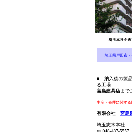
埼玉県戸田市・
■ 納入後の製
る工場
宮島建具店
まで
生産・修理に関する
有限会社
宮島
埼玉志木本社
℡ 048-487-5