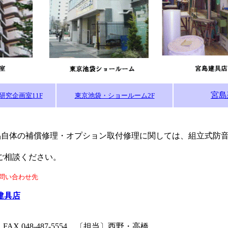
宮島
研究企画室11F
東京池袋・ショールーム2F
品自体の補償修理・オプション取付修理に関しては、組立式防
ご相談ください。
問い合わせ先
建具店
557 FAX 048-487-5554 〔担当〕西野・高橋