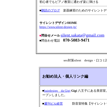
初心者でもピアノ教室に通わず楽に弾ける
■
朗読のブログ
楽器練習のためのサイレントデザ
サイレントデザインHOME
https://www.silent-design.jp/
silent.sakata@gmail.com
■
問合せメール
070-5083-9471
■問合わせ電話
seo対策silent desig
お勧め法人・個人リンク編
■
hairdesign da Gigi
Gigi
八王子にある美容室
ープンしました。
■
週刊ビル経営
防音室特集【サイレントデ