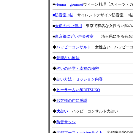
■
vienna gourmet
ウィーン料理【スィーツ・
■防音室 3帖
サイレントデザイン防音室 3
■
天使の占い費用
東京で有名な女性占い師の
■
東京都に近い声楽教室
埼玉県にある有名な
◆
ハッピーコンサルト
女性占い ハッピーコ
◆
音楽占い療法
◆
占いの科学・幸福の秘密
◆
占い方法・セッション内容
◆
ヒーラー占い師RITSUKO
◆
お客様の声に感謝
◆
犬占い
ハッピーコンサルト犬占い
◆
防音サッシ
◆
宅録ブース・mixingサイト
宅録防音室の製