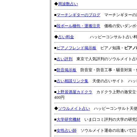
◆
周波数占い
■
マーチンギターのブログ
マーチンギターの
■
段ボール梱包・運搬注意
価格の安いダンボ
◆
占い料金
ハッピーコンサルト占い料
■
ピアノフレンド掲示板
ピアノ知識・
ピアノ
■
占い評判
東京で人気評判のソウルメイト占
■
防音掲示板
防音室・防音工事・騒音対策・
■
占い相談リンク集
天使の占いサイト ハッ
■
上野居酒屋カドクラ
カドクラ上野の激安立
400円
◆
ソウルメイト占い
ハッピーコンサルト天使
■
大学研究機材
いま口コミ評判の大学の研究
■
女性占い師
ソウルメイト運命の出逢いで口