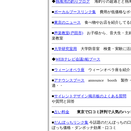
◆
熱海湾の釣りブログ
海釣りの超過とと熱
■
ボーカルブースリンク集
費用が低価格なボ
■
東京のニュース
食べ物やお店を紹介してる
■
声楽教室(戸田市)
お子様から、音大生・主婦
楽教室
■
大学研究室用
大学防音室 検査・実験に活
◆
WEBテレビ会議1帖ブース
■
ウィーンオペラ座
ウィーンオペラ座を紹介
■
アナウンスブース
announce booth
適・・
■
サイレントデザイン掲示板のよくある質問
歌
や質問と回答
■
占い料金
東京で口コミ評判で人気のハッ
■
だんぼっちリンク集
今話題のだんぼっちの口
ぼっち価格・ダンボッチ効果・口コミ