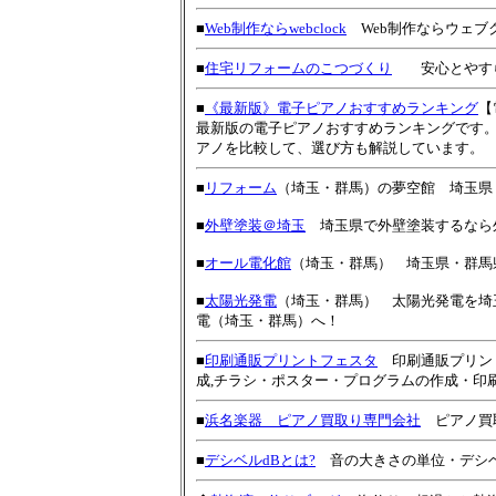
■
Web制作ならwebclock
Web制作ならウェブ
■
住宅リフォームのこつづくり
安心とやすら
■
《最新版》電子ピアノおすすめランキング
【
最新版の電子ピアノおすすめランキングです。
アノを比較して、選び方も解説しています。
■
リフォーム
（埼玉・群馬）の夢空館 埼玉県
■
外壁塗装＠埼玉
埼玉県で外壁塗装するなら
■
オール電化館
（埼玉・群馬） 埼玉県・群馬
■
太陽光発電
（埼玉・群馬） 太陽光発電を埼玉
電（埼玉・群馬）へ！
■
印刷通販プリントフェスタ
印刷通販プリン
成,チラシ・ポスター・プログラムの作成・印
■
浜名楽器 ピアノ買取り専門会社
ピアノ買
■
デシベルdBとは?
音の大きさの単位・デシベ