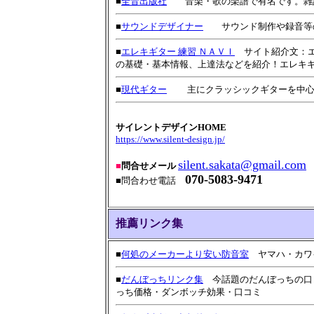
■
全音出版社
音楽・歌の楽譜で有名です。雑
■
サウンドデザイナー
サウンド制作や録音等の
■
エレキギター 練習 ＮＡＶＩ
サイト紹介文：エ
の基礎・基本情報、上達法などを紹介！エレキ
■
現代ギター
主にクラッシックギターを中心に
サイレントデザインHOME
https://www.silent-design.jp/
silent.sakata@gmail.com
■
問合せメール
070-5083-9471
■問合わせ電話
推薦リンク集
■
何処のメーカーより安い防音室
ヤマハ・カワイ
■
だんぼっちリンク集
今話題のだんぼっちの口コ
っち価格・ダンボッチ効果・口コミ