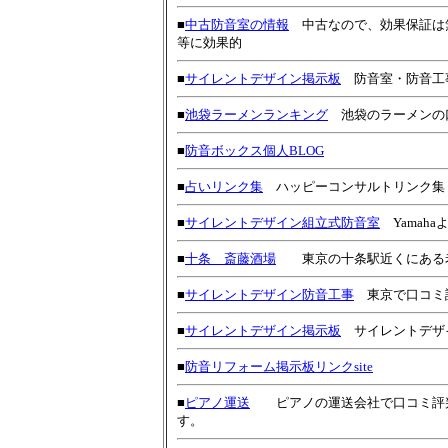
■
中古防音室の情報
中古なので、効果保証は
等に効果的
■
サイレントデザイン掲示板
防音室・防音工
■
池袋ラーメンランキング
池袋のラーメンの
■
防音ボックス個人BLOG
■
占いリンク集
ハッピーコンサルトリンク集
■
サイレントデザイン組立式防音室
Yamah
■
十条 斎藤酒場
東京の十条駅近くにある老
■
サイレントデザイン防音工事
東京で口コミ
■
サイレントデザイン掲示板
サイレントデザ
■
防音リフォーム掲示板リンクsite
■
ピアノ運送
ピアノの運送会社で口コミ評判
す。