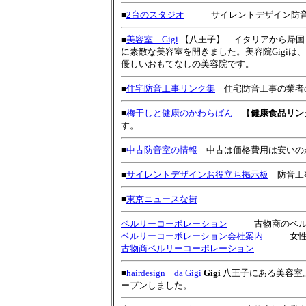
■
2台のスタジオ
サイレントデザイン防
■
美容室 Gigi
【八王子】 イタリアから帰国
に素敵な美容室を開きました。美容院Gigi
優しいおもてなしの美容院です。
■
住宅防音工事リンク集
住宅防音工事の業者
■
梅干しと健康のかわらばん
【
健康食品リン
す。
■
中古防音室の情報
中古は価格費用は安いの
■
サイレントデザインお役立ち掲示板
防音工事
■
東京ニュースな街
ベルリーコーポレーション
古物商のベルリ
ベルリーコーポレーション会社案内
女性用商
古物商ベルリーコーポレーション
■
hairdesign da Gigi
Gigi
八王子にある美容室
ープンしました。