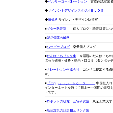
◆
ベルリーコーポレーション
古物商認定業者
◆
サイレントデザインスタジオＢＬＯＧ
◆
旧価格
サイレントデザイン防音室
■
ギター防音室
個人ブログ・騒音対策につ
■
製品保障の解釈
■
ハッピーブログ
楽天個人ブログ
■
だんぼっちリンク集
今話題のだんぼっちの口
ぼっち値段・価格・効果・口コミ【ダンボッ
■
ナレーション作成会社
コンペに提出する仮
す。
■
「C2j.jp」（シートゥージェー）
中国仕入れ
インターネットを通じて日本ー中国間の取引を
トです。
■
ロボットの研究
三宅研究室
東京工業大学
■
騒音対策の話題相互リンク集