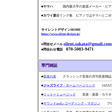
■
ヤマハ
国内最大手の楽器メーカー・ピアノ
■
カワイ楽
器リンク集 ピアノではヤマハと二分
サイレントデザインHOME
https://www.silent-design.jp/
silent.sakata@gmail.com
■
問合せメール
070-5083-9471
■問合わせ電話
専門雑誌
■
音楽の友
クラッシック音楽の月刊音楽雑誌 
■
ジャズライフ
・ホームページリンク
JAZZの
■
リットーミュージック
音楽・楽器・カラオケ
■
サウンドandレコーディング・マガジン
プロの