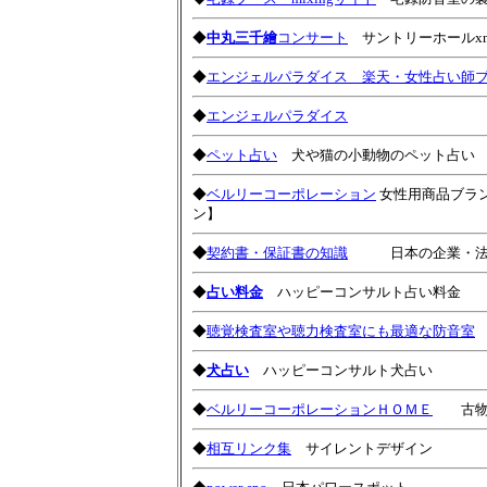
◆
中丸三千繪
コンサート
サントリーホールxm
◆
エンジェルパラダイス 楽天・女性占い師
◆
エンジェルパラダイス
◆
ペット占い
犬や猫の小動物のペット占い
◆
ベルリーコーポレーション
女性用商品ブラ
ン】
◆
契約書・保証書の知識
日本の企業・法人
◆
占い料金
ハッピーコンサルト占い料金
◆
聴覚検査室や聴力検査室にも最適な防音室
◆
犬占い
ハッピーコンサルト犬占い
◆
ベルリーコーポレーションＨＯＭＥ
古物商
◆
相互リンク集
サイレントデザイン