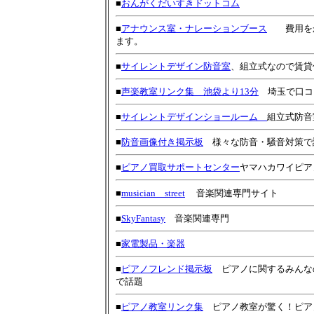
■
おんがくだいすきドットコム
■
アナウンス室・ナレーションブース
費用をか
ます。
■
サイレントデザイン防音室
、組立式なので賃貸
■
声楽教室リンク集 池袋より13分
埼玉で口コ
■
サイレントデザインショールーム
組立式防音
■
防音画像付き掲示板
様々な防音・騒音対策で
■
ピアノ買取サポートセンター
ヤマハカワイピア
■
musician street
音楽関連専門サイト
■
SkyFantasy
音楽関連専門
■
家電製品・楽器
■
ピアノフレンド掲示板
ピアノに関するみんな
で話題
■
ピアノ教室リンク集
ピアノ教室が驚く！ピア