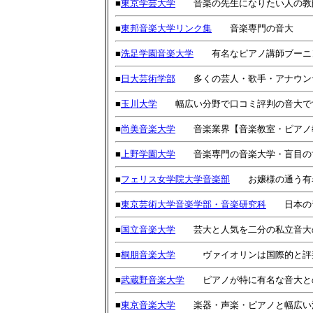
■
東京学芸大学
音楽の先生になりたい人の教師
■
東邦音楽大学リンク集
音楽専門の音大
■
洗足学園音楽大学
有名なピアノ講師ブーニ
■
日大芸術学部
多くの芸人・歌手・アナウンサ
■
玉川大学
幅広い分野で口コミ評判の音大です
■
尚美音楽大学
音楽業界【音楽教室・ピアノ教
■
上野学園大学
音楽専門の音楽大学・盲目の世
■
フェリス女学院大学音楽部
お嬢様の通う有名
■
東京芸術大学音楽学部・音楽研究科
日本の音
■
国立音楽大学
芸大と人気を二分の私立音大の
■
桐朋音楽大学
ヴァイオリンは国際的と評判
■
武蔵野音楽大学
ピアノが特に有名な音大と
■
東京音楽大学
楽器・声楽・ピアノと幅広い