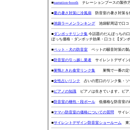
■
narration-booth
ナレーションブースの製作
■
夏の暑さ対策に冷風扇
防音室の暑さ対策を
■
池袋ラーメンランキング
池袋駅周辺で口コミ
■
ダンボッチリンク集
今話題のだんぼっちの口
ぼっち価格・ダンボッチ効果・口コミ【ダン
■
ペット・犬の防音室
ペットの騒音対策の製
■
防音室の引っ越し業者
サイレントデザイン
■
巣鴨ときわ食堂リンク集
巣鴨で一番の定食
■
女性占いリンク
占いの窓口のリンク集・ソウルメイト占い
■
ピアノの知識
ピアノは生きています。ピア
■
防音室の梱包・段ボール
低価格な防音室の
■
ヤマハ防音室の価格についての質問
サイレン
■
サイレントデザイン防音室ショールーム
東京