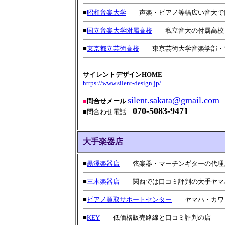
■
昭和音楽大学
声楽・ピアノ等幅広い音大で
■
国立音楽大学附属高校
私立音大の付属高校
■
東京都立芸術高校
東京芸術大学音楽学部・音
サイレントデザインHOME
https://www.silent-design.jp/
silent.sakata@gmail.com
■
問合せメール
070-5083-9471
■問合わせ電話
大手楽器店
■
黒澤楽器店
弦楽器・マーチンギターの代理
■
三木楽器店
関西では口コミ評判の大手ヤマ
■
ピアノ買取サポートセンター
ヤマハ・カワイ
■
KEY
低価格販売路線と口コミ評判の店