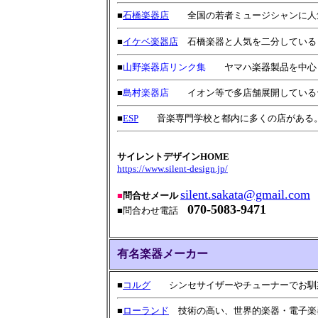
■
石橋楽器店
全国の若者ミュージシャンに人気
■
イケベ楽器店
石橋楽器と人気を二分している
■
山野楽器店リンク集
ヤマハ楽器製品を中心と
■
島村楽器店
イオン等で多店舗展開している
■
ESP
音楽専門学校と都内に多くの店がある。
サイレントデザインHOME
https://www.silent-design.jp/
silent.sakata@gmail.com
■
問合せメール
070-5083-9471
■問合わせ電話
有名楽器メーカー
■
コルグ
シンセサイザーやチューナーでお馴染
■
ローランド
技術の高い、世界的楽器・電子楽