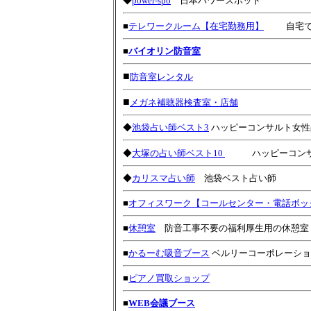
◆
power-spo
日本パワースポット
■
テレワークルーム【在宅勤務用】
自宅
■
バイオリン防音室
■
防音室レンタル
■
メガネ補聴器検査室・店舗
◆
池袋占い師ベスト3
ハッピーコンサルト女性占
◆
大塚の占い師ベスト10
ハッピーコンサル
◆
カリスマ占い師
池袋ベスト占い師
■
オフィスワーク【コールセンター・電話ボッ
■
休憩室
防音工事不要の福利厚生用の休憩室
■
かるーむ吸音ブース
ベルリーコーポレーショ
■
ピアノ買取ショップ
■
WEB会議ブース