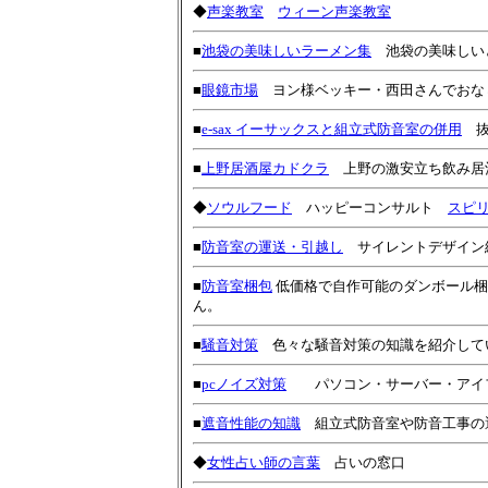
◆
声楽教室
ウィーン声楽教室
■
池袋の美味しいラーメン集
池袋の美味しい
■
眼鏡市場
ヨン様ベッキー・西田さんでおな
■
e-sax イーサックスと組立式防音室の併用
抜
■
上野居酒屋カドクラ
上野の激安立ち飲み居酒
◆
ソウルフード
ハッピーコンサルト
スピ
■
防音室の運送・引越し
サイレントデザイン
■
防音室梱包
低価格で自作可能のダンボール梱
ん。
■
騒音対策
色々な騒音対策の知識を紹介して
■
pcノイズ対策
パソコン・サーバー・アイフ
■
遮音性能の知識
組立式防音室や防音工事の
◆
女性占い師の言葉
占いの窓口